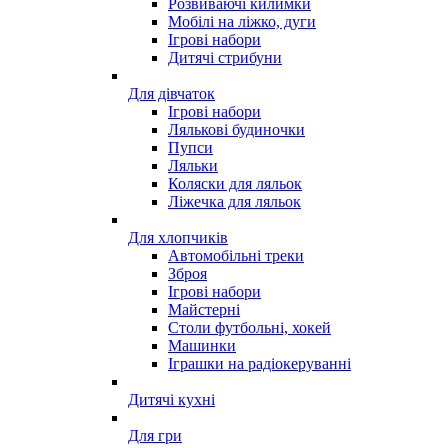
Розвиваючі килимки
Мобілі на ліжко, дуги
Ігрові набори
Дитячі стрибуни
Для дівчаток
Ігрові набори
Лялькові будиночки
Пупси
Ляльки
Коляски для ляльок
Ліжечка для ляльок
Для хлопчиків
Автомобільні треки
Зброя
Ігрові набори
Майстерні
Столи футбольні, хокей
Машинки
Іграшки на радіокеруванні
Дитячі кухні
Для гри