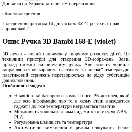
Доставка по Україні:
за тарифами перевізника
Обмін/повернення
Повернення протягом
14 днів
згідно ЗУ "Про захист прав
спроживачів"
Опис Ручка 3D Bambi 168-E (violet)
3D ручка – новий напрямок у творчому розвитку дітей. Це
технічний пристрій для створення 3D-зображень. Зовні
прилад схожий на звичайну ручку. Але замість чорнила
заправляється кольоровим пластиком. За високої температури
пластиковий стрижень перетворюється на рідку субстанцію
для малювання.
Особливості моделі:
Наявність мініатюрного компактного РК-дисплея, який
дає всю інформацію про те, в якому стані знаходиться
гаджет і до якої температури нагрівається пластик.
Можливість малювати двома видами пластику, як ABS, і
PLA.
Регульована швидкість та температура
Автоматичне вимкнення в режим очікування (якщо