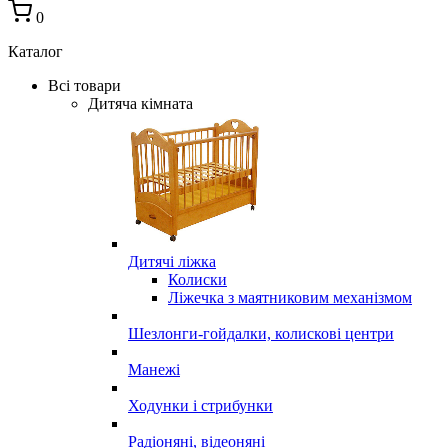
0
Каталог
Всі товари
Дитяча кімната
Дитячі ліжка
Колиски
Ліжечка з маятниковим механізмом
Шезлонги-гойдалки, колискові центри
Манежі
Ходунки і стрибунки
Радіоняні, відеоняні