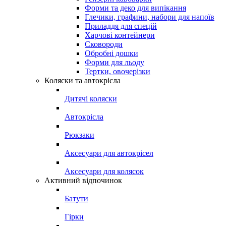
Форми та деко для випікання
Глечики, графини, набори для напоїв
Приладдя для спецій
Харчові контейнери
Сковороди
Обробні дошки
Форми для льоду
Тертки, овочерізки
Коляски та автокрісла
Дитячі коляски
Автокрісла
Рюкзаки
Аксесуари для автокрісел
Аксесуари для колясок
Активний відпочинок
Батути
Гірки