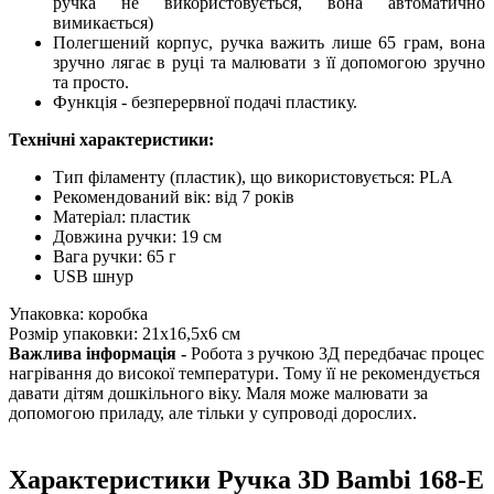
ручка не використовується, вона автоматично
вимикається)
Полегшений корпус, ручка важить лише 65 грам, вона
зручно лягає в руці та малювати з її допомогою зручно
та просто.
Функція - безперервної подачі пластику.
Технічні характеристики:
Тип філаменту (пластик), що використовується: PLA
Рекомендований вік: від 7 років
Матеріал: пластик
Довжина ручки: 19 см
Вага ручки: 65 г
USB шнур
Упаковка: коробка
Розмір упаковки: 21x16,5x6 см
Важлива інформація -
Робота з ручкою 3Д передбачає процес
нагрівання до високої температури. Тому її не рекомендується
давати дітям дошкільного віку. Маля може малювати за
допомогою приладу, але тільки у супроводі дорослих.
Характеристики Ручка 3D Bambi 168-E