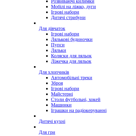
Розвиваючі килимки
Мобілі на ліжко, дуги
Ігрові набори
Дитячі стрибуни
Для дівчаток
Ігрові набори
Лялькові будиночки
Пупси
Ляльки
Коляски для ляльок
Ліжечка для ляльок
Для хлопчиків
Автомобільні треки
Зброя
Ігрові набори
Майстерні
Столи футбольні, хокей
Машинки
Іграшки на радіокеруванні
Дитячі кухні
Для гри