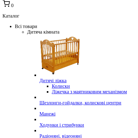
0
Каталог
Всі товари
Дитяча кімната
Дитячі ліжка
Колиски
Ліжечка з маятниковим механізмом
Шезлонги-гойдалки, колискові центри
Манежі
Ходунки і стрибунки
Радіоняні, відеоняні