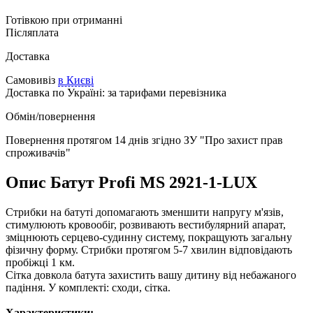
Готівкою при отриманні
Післяплата
Доставка
Самовивіз
в Києві
Доставка по Україні:
за тарифами перевізника
Обмін/повернення
Повернення протягом
14 днів
згідно ЗУ "Про захист прав
спроживачів"
Опис Батут Profi MS 2921-1-LUX
Стрибки на батуті допомагають зменшити напругу м'язів,
стимулюють кровообіг, розвивають вестибулярний апарат,
зміцнюють серцево-судинну систему, покращують загальну
фізичну форму. Стрибки протягом 5-7 хвилин відповідають
пробіжці 1 км.
Сітка довкола батута захистить вашу дитину від небажаного
падіння. У комплекті: сходи, сітка.
Характеристики: