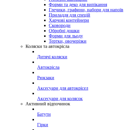
Форми та деко для випікання
Глечики, графини, набори для напоїв
Приладдя для спецій
Харчові контейнери
Сковороди
Обробні дошки
Форми для льоду
Тертки, овочерізки
Коляски та автокрісла
Дитячі коляски
Автокрісла
Рюкзаки
Аксесуари для автокрісел
Аксесуари для колясок
Активний відпочинок
Батути
Гірки